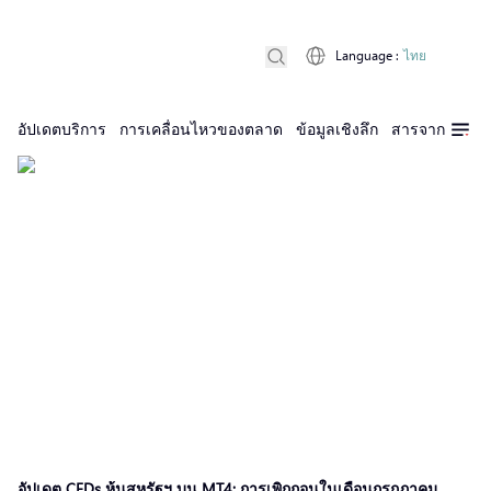
Language
:
ไทย
อัปเดตบริการ
การเคลื่อนไหวของตลาด
ข้อมูลเชิงลึก
สารจาก D Pri
อัปเดต CFDs หุ้นสหรัฐฯ บน MT4: การเพิกถอนในเดือนกรกฎาคม