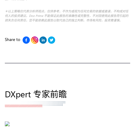
＊以上策略仅代表分析师观点，仅供参考，不作为或视为任何交易的依据或邀请，不构成对任
何人的投资建议。Doo Prime 不能保证此报告的准确性或完整性，不对因使用此报告而引起的
损失负任何责任，您不能依赖此报告以取代自己的独立判断。市场有风险，投资需谨慎。
Share to
DXpert 专家前瞻