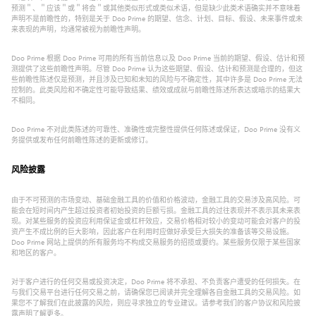
预测＂、＂应该＂或＂将会＂或其他类似形式或类似术语，但是缺少此类术语确实并不意味着
声明不是前瞻性的，特别是关于 Doo Prime 的期望、信念、计划、目标、假设、未来事件或未
来表现的声明，均通常被视为前瞻性声明。
Doo Prime 根据 Doo Prime 可用的所有当前信息以及 Doo Prime 当前的期望、假设、估计和预
测提供了这些前瞻性声明。尽管 Doo Prime 认为这些期望、假设、估计和预测是合理的，但这
些前瞻性陈述仅是预测，并且涉及已知和未知的风险与不确定性，其中许多是 Doo Prime 无法
控制的。此类风险和不确定性可能导致结果、绩效或成就与前瞻性陈述所表达或暗示的结果大
不相同。
Doo Prime 不对此类陈述的可靠性、准确性或完整性提供任何陈述或保证，Doo Prime 没有义
务提供或发布任何前瞻性陈述的更新或修订。
风险披露
由于不可预测的市场变动、基础金融工具的价值和价格波动，金融工具的交易涉及高风险。可
能会在短时间内产生超过投资者初始投资的巨额亏损。金融工具的过往表现并不表示其未来表
现。对某些服务的投资应利用保证金或杠杆效应，交易价格相对较小的变动可能会对客户的投
资产生不成比例的巨大影响，因此客户在利用时应做好承受巨大损失的准备该等交易设施。
Doo Prime 网站上提供的所有服务均不构成交易服务的招揽或要约。某些服务仅限于某些国家
和地区的客户。
对于客户进行的任何交易或投资决定，Doo Prime 将不承担、不负责客户遭受的任何损失。在
与我们交易平台进行任何交易之前，请确保您已阅读并完全理解各自金融工具的交易风险。如
果您不了解我们在此披露的风险，则应寻求独立的专业建议。请参考我们的客户协议和风险披
露声明了解更多。