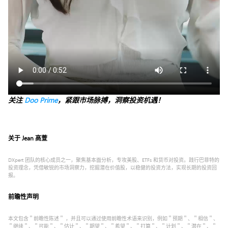
关注
Doo Prime
，紧跟市场脉搏，洞察投资机遇！
关于 Jean 高萱
DXpert 团队的核心成员之一，聚焦基本面分析，专攻美股、ETFs 和货币对投资。践行巴菲特的
投资理念，凭借敏锐的市场洞察力，挖掘潜在价值股，以稳健的投资方法，实现长期的投资回
报。
前瞻性声明
本文包含＂前瞻性陈述＂ ，并且可以通过使用前瞻性术语来识别，例如＂预期＂、＂相信＂、
＂继续＂、＂可能＂、＂估计＂、＂期望＂、＂希望＂、＂打算＂、＂计划＂、＂潜在＂、＂