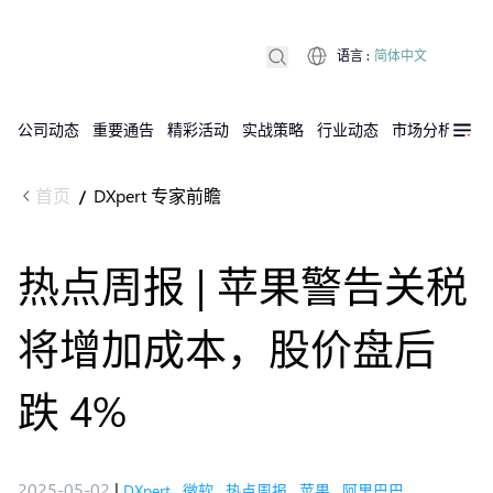
语言
:
简体中文
公司动态
重要通告
精彩活动
实战策略
行业动态
市场分析
DX
首页
DXpert 专家前瞻
/
热点周报 | 苹果警告关税
将增加成本，股价盘后
跌 4%
2025-05-02
|
DXpert
,
微软
,
热点周报
,
苹果
,
阿里巴巴